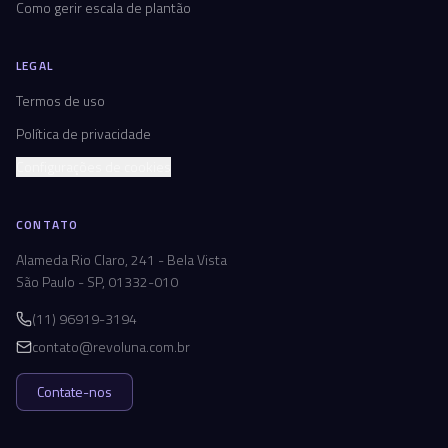
Como gerir escala de plantão
LEGAL
Termos de uso
Política de privacidade
Configurações de cookies
CONTATO
Alameda Rio Claro, 241 - Bela Vista
São Paulo - SP, 01332-010
(11) 96919-3194
contato@revoluna.com.br
Contate-nos