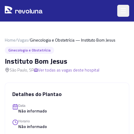
Pular para o conteúdo principal
r
ev
oluna
Home
/
Vagas
/
Ginecologia e Obstetrícia — Instituto Bom Jesus
Ginecologia e Obstetrícia
Instituto Bom Jesus
São Paulo
,
SP
Ver todas as vagas deste hospital
Detalhes do Plantao
Data
Não informado
Horario
Não informado