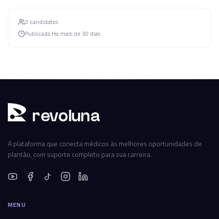
0
candidato
s
Publicada
Ha mais de 30 dias
r
ev
oluna
A plataforma que conecta médicos às melhores oportunidades de
plantão, com suporte completo para sua carreira.
MENU