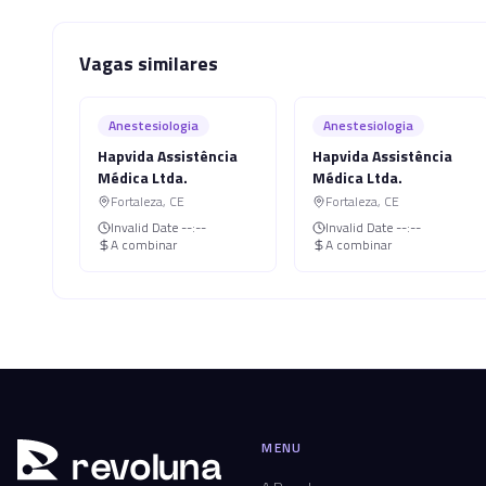
Vagas similares
Anestesiologia
Anestesiologia
Hapvida Assistência
Hapvida Assistência
Médica Ltda.
Médica Ltda.
Fortaleza
,
CE
Fortaleza
,
CE
Invalid Date
--:--
Invalid Date
--:--
A combinar
A combinar
MENU
r
ev
oluna