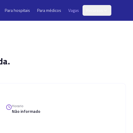
Para hospitais
Para médicos
Vagas
Recursos
da.
Horario
Não informado