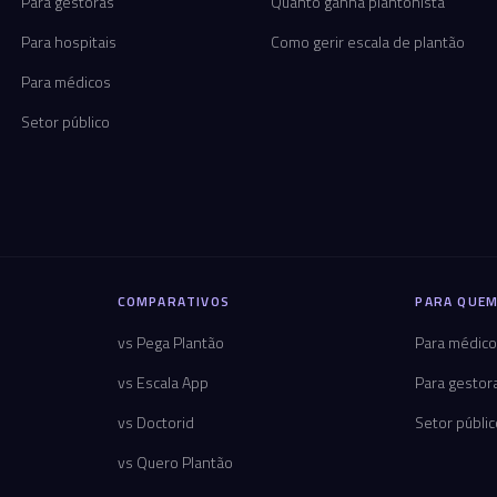
Para gestoras
Quanto ganha plantonista
Para hospitais
Como gerir escala de plantão
Para médicos
Setor público
COMPARATIVOS
PARA QUEM
vs Pega Plantão
Para médic
vs Escala App
Para gestor
vs Doctorid
Setor públi
vs Quero Plantão