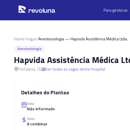
Pular para o conteúdo principal
r
ev
oluna
Para gestoras
Home
/
Vagas
/
Anestesiologia — Hapvida Assistência Médica Ltda.
Anestesiologia
Hapvida Assistência Médica Lt
Fortaleza
,
CE
Ver todas as vagas deste hospital
Detalhes do Plantao
Data
Não informado
Valor
A combinar