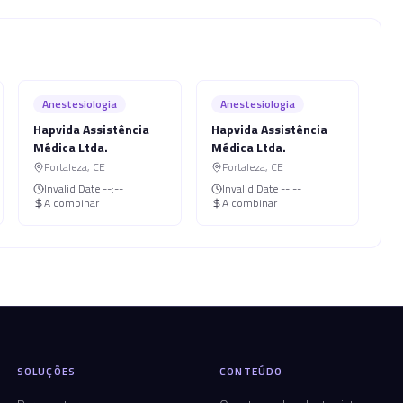
Anestesiologia
Anestesiologia
Hapvida Assistência
Hapvida Assistência
Médica Ltda.
Médica Ltda.
Fortaleza
,
CE
Fortaleza
,
CE
Invalid Date
--:--
Invalid Date
--:--
A combinar
A combinar
SOLUÇÕES
CONTEÚDO