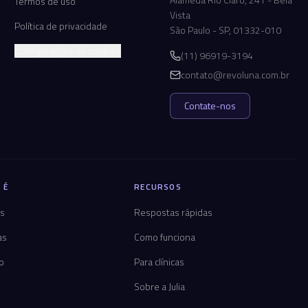
Termos de uso
Vista
Política de privacidade
São Paulo - SP, 01332-010
Configurações de cookies
(11) 96919-3194
contato@revoluna.com.br
Contate-nos
 É
RECURSOS
os
Respostas rápidas
as
Como funciona
co
Para clínicas
Sobre a Julia