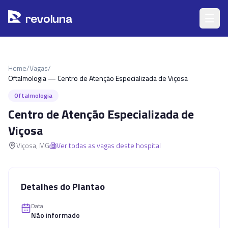
Pular para o conteúdo principal
r
ev
oluna
Home
/
Vagas
/
Oftalmologia — Centro de Atenção Especializada de Viçosa
Oftalmologia
Centro de Atenção Especializada de
Viçosa
Viçosa
,
MG
Ver todas as vagas deste hospital
Detalhes do Plantao
Data
Não informado