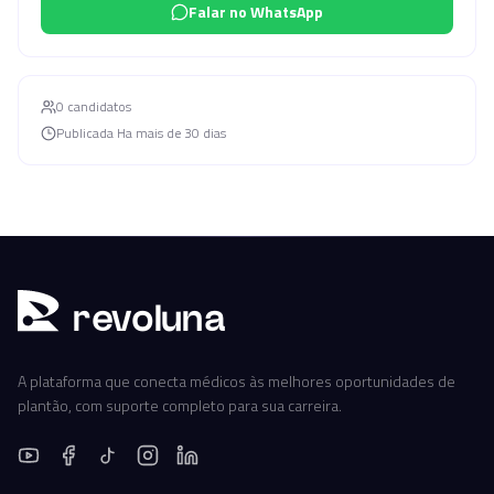
Falar no WhatsApp
0
candidato
s
Publicada
Ha mais de 30 dias
r
ev
oluna
A plataforma que conecta médicos às melhores oportunidades de
plantão, com suporte completo para sua carreira.