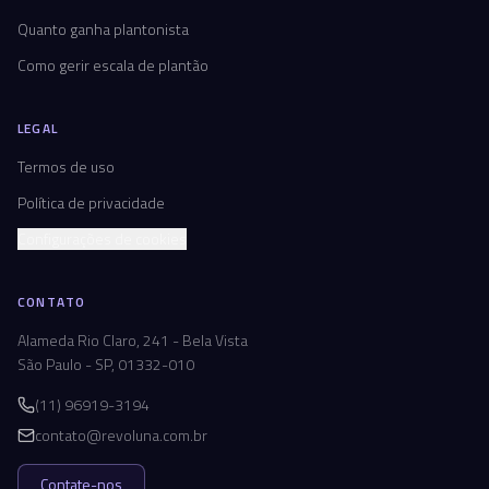
Quanto ganha plantonista
Como gerir escala de plantão
LEGAL
Termos de uso
Política de privacidade
Configurações de cookies
CONTATO
Alameda Rio Claro, 241 - Bela Vista
São Paulo - SP, 01332-010
(11) 96919-3194
contato@revoluna.com.br
Contate-nos