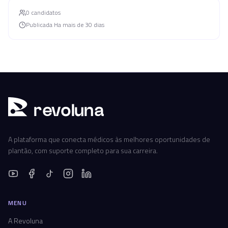
0
candidato
s
Publicada
Ha mais de 30 dias
r
ev
oluna
A plataforma que conecta médicos às melhores oportunidades de
plantão, com suporte completo para sua carreira.
MENU
A Revoluna