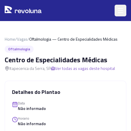
Pular para o conteúdo principal
r
ev
oluna
Home
/
Vagas
/
Oftalmologia — Centro de Especialidades Médicas
Oftalmologia
Centro de Especialidades Médicas
Itapecerica da Serra
,
SP
Ver todas as vagas deste hospital
Detalhes do Plantao
Data
Não informado
Horario
Não informado