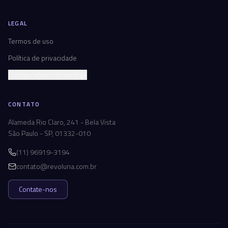
LEGAL
Termos de uso
Política de privacidade
Configurações de cookies
CONTATO
Alameda Rio Claro, 241 - Bela Vista
São Paulo - SP, 01332-010
(11) 96919-3194
contato@revoluna.com.br
Contate-nos