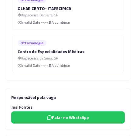
OLHAR CERTO- ITAPECIRICA
Itapecerica Da Serra
,
SP
Invalid Date
--:--
A combinar
Oftalmologia
Centro de Especialidades Médicas
Itapecerica da Serra
,
SP
Invalid Date
--:--
A combinar
Responsável pela vaga
Josi Fontes
Falar no WhatsApp