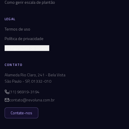
Como gerir escala de plantão
LEGAL
Termos de uso
Política de privacidade
Configurações de cookies
CONTATO
Alameda Rio Claro, 241 - Bela Vista
São Paulo - SP, 01332-010
(11) 96919-3194
contato@revoluna.com.br
Contate-nos