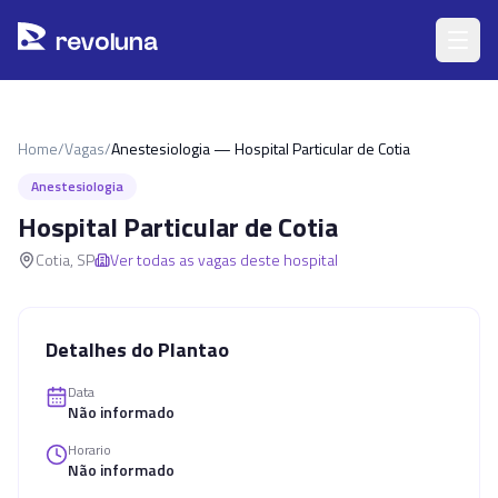
Pular para o conteúdo principal
r
ev
oluna
Home
/
Vagas
/
Anestesiologia — Hospital Particular de Cotia
Anestesiologia
Hospital Particular de Cotia
Cotia
,
SP
Ver todas as vagas deste hospital
Detalhes do Plantao
Data
Não informado
Horario
Não informado