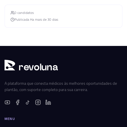
0
candidato
s
Publicada
Ha mais de 30 dias
r
ev
oluna
A plataforma que conecta médicos às melhores oportunidades de
plantão, com suporte completo para sua carreira.
MENU