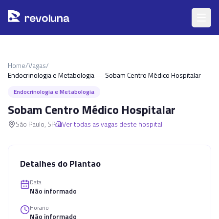
Pular para o conteúdo principal
r
ev
oluna
Home
/
Vagas
/
Endocrinologia e Metabologia — Sobam Centro Médico Hospitalar
Endocrinologia e Metabologia
Sobam Centro Médico Hospitalar
São Paulo
,
SP
Ver todas as vagas deste hospital
Detalhes do Plantao
Data
Não informado
Horario
Não informado