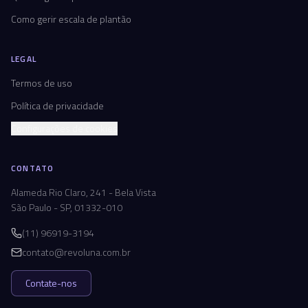
Como gerir escala de plantão
LEGAL
Termos de uso
Política de privacidade
Configurações de cookies
CONTATO
Alameda Rio Claro, 241 - Bela Vista
São Paulo - SP, 01332-010
(11) 96919-3194
contato@revoluna.com.br
Contate-nos