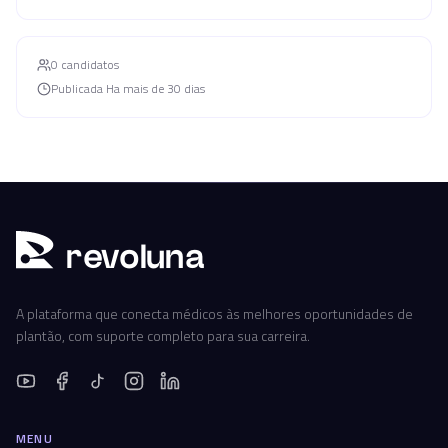
0
candidato
s
Publicada
Ha mais de 30 dias
r
ev
oluna
A plataforma que conecta médicos às melhores oportunidades de
plantão, com suporte completo para sua carreira.
MENU