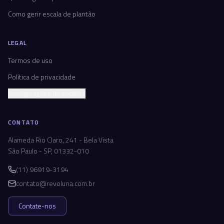
Como gerir escala de plantão
LEGAL
Termos de uso
Política de privacidade
Configurações de cookies
CONTATO
Alameda Rio Claro, 241 - Bela Vista
São Paulo - SP, 01332-010
(11) 96919-3194
contato@revoluna.com.br
Contate-nos