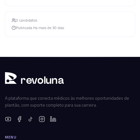
0
candidato
s
Publicada
Ha mais de 30 dias
r
ev
oluna
A plataforma que conecta médicos às melhores oportunidades de
plantão, com suporte completo para sua carreira.
MENU