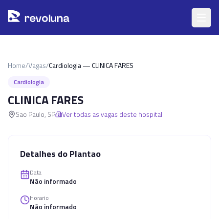
Pular para o conteúdo principal
r
ev
oluna
Home
/
Vagas
/
Cardiologia — CLINICA FARES
Cardiologia
CLINICA FARES
Sao Paulo
,
SP
Ver todas as vagas deste hospital
Detalhes do Plantao
Data
Não informado
Horario
Não informado