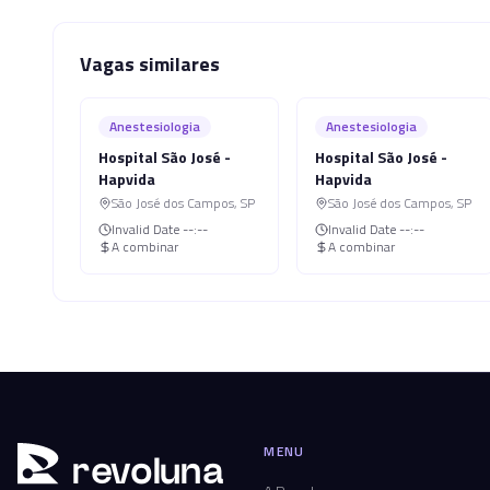
Vagas similares
Anestesiologia
Anestesiologia
Hospital São José -
Hospital São José -
Hapvida
Hapvida
São José dos Campos
,
SP
São José dos Campos
,
SP
Invalid Date
--:--
Invalid Date
--:--
A combinar
A combinar
MENU
r
ev
oluna