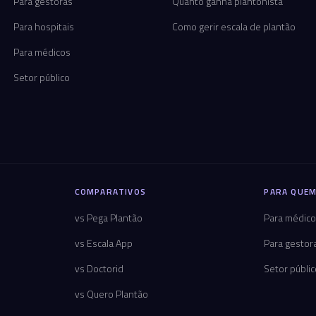
Para gestoras
Quanto ganha plantonista
Para hospitais
Como gerir escala de plantão
Para médicos
Setor público
COMPARATIVOS
PARA QUEM
vs Pega Plantão
Para médic
vs Escala App
Para gestor
vs Doctorid
Setor públi
vs Quero Plantão