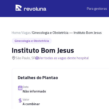
Pular para o conteúdo principal
r
ev
oluna
Para gestoras
Home
/
Vagas
/
Ginecologia e Obstetrícia — Instituto Bom Jesus
Ginecologia e Obstetrícia
Instituto Bom Jesus
São Paulo
,
SP
Ver todas as vagas deste hospital
Detalhes do Plantao
Data
Não informado
Valor
A combinar