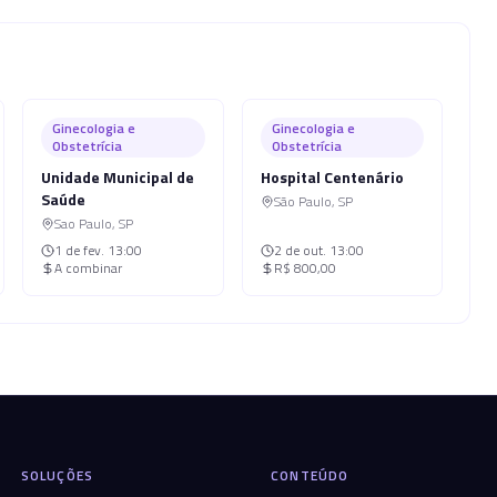
Ginecologia e
Ginecologia e
Obstetrícia
Obstetrícia
Unidade Municipal de
Hospital Centenário
Saúde
São Paulo
,
SP
Sao Paulo
,
SP
1 de fev.
13:00
2 de out.
13:00
A combinar
R$ 800,00
SOLUÇÕES
CONTEÚDO