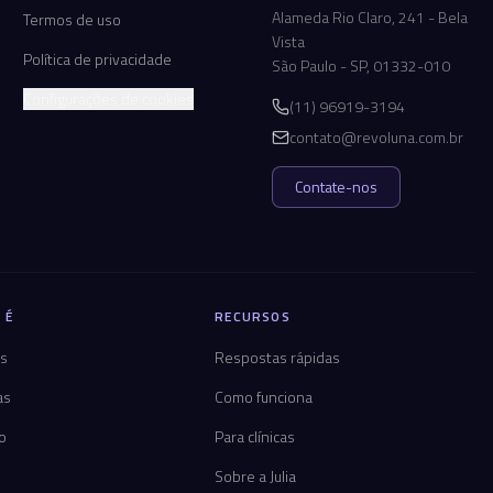
Alameda Rio Claro, 241 - Bela
Termos de uso
Vista
Política de privacidade
São Paulo - SP, 01332-010
Configurações de cookies
(11) 96919-3194
contato@revoluna.com.br
Contate-nos
 É
RECURSOS
os
Respostas rápidas
as
Como funciona
co
Para clínicas
Sobre a Julia