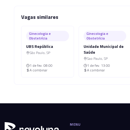
Vagas similares
Ginecologia e
Ginecologia e
Obstetrícia
Obstetrícia
UBS República
Unidade Municipal de
Saúde
São Paulo
,
SP
Sao Paulo
,
SP
1 de fev.
08:00
1 de fev.
13:00
A combinar
A combinar
MENU
r
ev
oluna