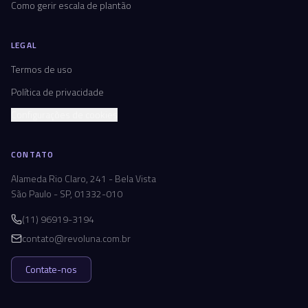
Como gerir escala de plantão
LEGAL
Termos de uso
Política de privacidade
Configurações de cookies
CONTATO
Alameda Rio Claro, 241 - Bela Vista
São Paulo - SP, 01332-010
(11) 96919-3194
contato@revoluna.com.br
Contate-nos