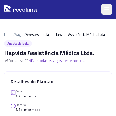
Pular para o conteúdo principal
r
ev
oluna
Home
/
Vagas
/
Anestesiologia — Hapvida Assistência Médica Ltda.
Anestesiologia
Hapvida Assistência Médica Ltda.
Fortaleza
,
CE
Ver todas as vagas deste hospital
Detalhes do Plantao
Data
Não informado
Horario
Não informado