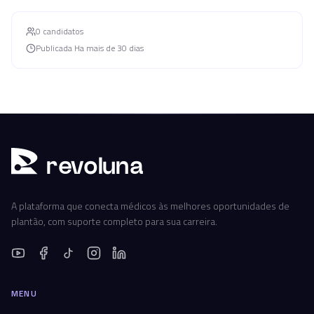
0
candidato
s
Publicada
Ha mais de 30 dias
r
ev
oluna
A plataforma que conecta médicos às melhores oportunidades de
plantão, com suporte completo para sua carreira.
MENU