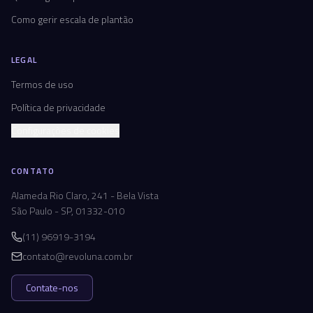
Como gerir escala de plantão
LEGAL
Termos de uso
Política de privacidade
Configurações de cookies
CONTATO
Alameda Rio Claro, 241 - Bela Vista
São Paulo - SP, 01332-010
(11) 96919-3194
contato@revoluna.com.br
Contate-nos