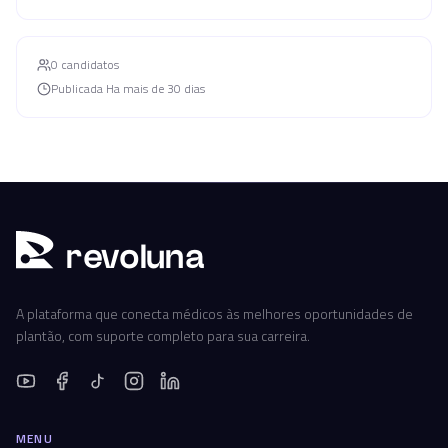
0
candidato
s
Publicada
Ha mais de 30 dias
r
ev
oluna
A plataforma que conecta médicos às melhores oportunidades de
plantão, com suporte completo para sua carreira.
MENU