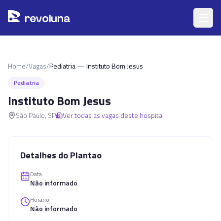
Pular para o conteúdo principal
r
ev
oluna
Home
/
Vagas
/
Pediatria — Instituto Bom Jesus
Pediatria
Instituto Bom Jesus
São Paulo
,
SP
Ver todas as vagas deste hospital
Detalhes do Plantao
Data
Não informado
Horario
Não informado