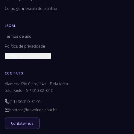
Como gerir escala de plantão
LEGAL
Termos de uso
Política de privacidade
Configurações de cookies
CONTATO
Alameda Rio Claro, 241 - Bela Vista
São Paulo - SP, 01332-010
(11) 96919-3194
contato@revoluna.com.br
Contate-nos