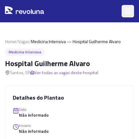
Pular para o conteúdo principal
r
ev
oluna
Home
/
Vagas
/
Medicina Intensiva — Hospital Guilherme Alvaro
Medicina Intensiva
Hospital Guilherme Alvaro
Santos
,
SP
Ver todas as vagas deste hospital
Detalhes do Plantao
Data
Não informado
Horario
Não informado