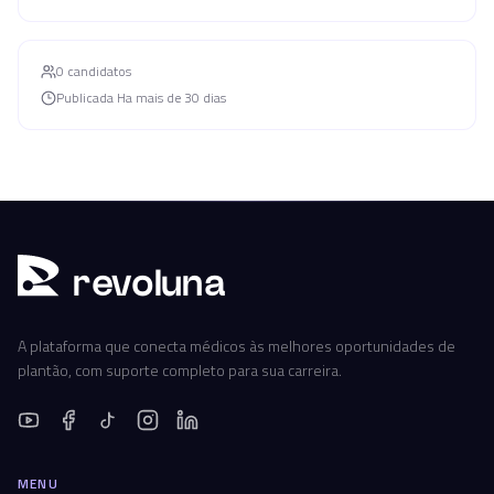
0
candidato
s
Publicada
Ha mais de 30 dias
r
ev
oluna
A plataforma que conecta médicos às melhores oportunidades de
plantão, com suporte completo para sua carreira.
MENU