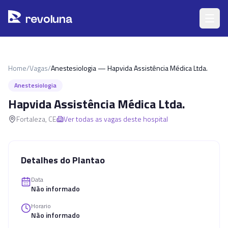
Pular para o conteúdo principal
r
ev
oluna
Home
/
Vagas
/
Anestesiologia — Hapvida Assistência Médica Ltda.
Anestesiologia
Hapvida Assistência Médica Ltda.
Fortaleza
,
CE
Ver todas as vagas deste hospital
Detalhes do Plantao
Data
Não informado
Horario
Não informado