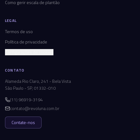
Como gerir escala de plantão
LEGAL
Termos de uso
Política de privacidade
Configurações de cookies
CONTATO
Alameda Rio Claro, 241 - Bela Vista
São Paulo - SP, 01332-010
(11) 96919-3194
contato@revoluna.com.br
Contate-nos