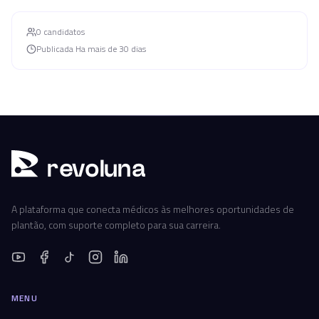
0
candidato
s
Publicada
Ha mais de 30 dias
r
ev
oluna
A plataforma que conecta médicos às melhores oportunidades de
plantão, com suporte completo para sua carreira.
MENU