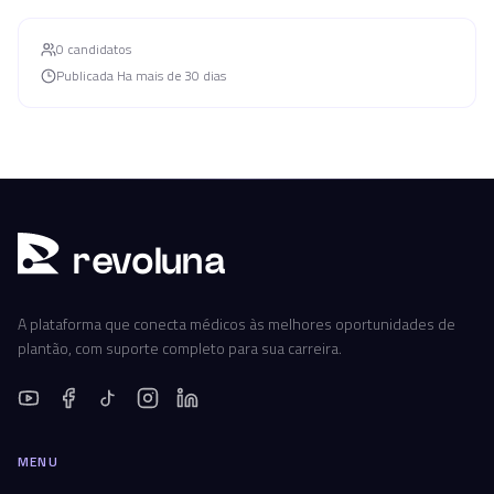
0
candidato
s
Publicada
Ha mais de 30 dias
r
ev
oluna
A plataforma que conecta médicos às melhores oportunidades de
plantão, com suporte completo para sua carreira.
MENU