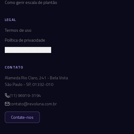
Como gerir escala de plantão
LEGAL
Termos de uso
Política de privacidade
Configurações de cookies
CONTATO
Alameda Rio Claro, 241 - Bela Vista
São Paulo - SP, 01332-010
(11) 96919-3194
contato@revoluna.com.br
Contate-nos