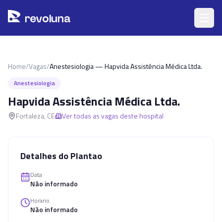
Pular para o conteúdo principal
r
ev
oluna
Home
/
Vagas
/
Anestesiologia — Hapvida Assistência Médica Ltda.
Anestesiologia
Hapvida Assistência Médica Ltda.
Fortaleza
,
CE
Ver todas as vagas deste hospital
Detalhes do Plantao
Data
Não informado
Horario
Não informado