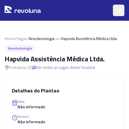
Pular para o conteúdo principal
r
ev
oluna
Home
/
Vagas
/
Anestesiologia — Hapvida Assistência Médica Ltda.
Anestesiologia
Hapvida Assistência Médica Ltda.
Fortaleza
,
CE
Ver todas as vagas deste hospital
Detalhes do Plantao
Data
Não informado
Horario
Não informado