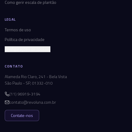
Como gerir escala de plantão
LEGAL
Termos de uso
Política de privacidade
Configurações de cookies
CONTATO
Alameda Rio Claro, 241 - Bela Vista
São Paulo - SP, 01332-010
(11) 96919-3194
contato@revoluna.com.br
Contate-nos