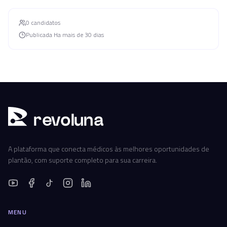
0
candidato
s
Publicada
Ha mais de 30 dias
r
ev
oluna
A plataforma que conecta médicos às melhores oportunidades de
plantão, com suporte completo para sua carreira.
MENU