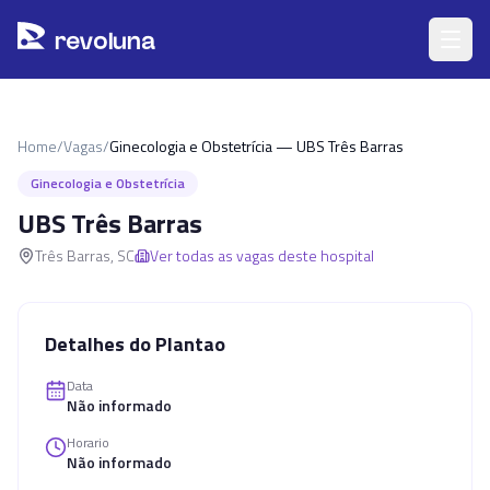
Pular para o conteúdo principal
r
ev
oluna
Home
/
Vagas
/
Ginecologia e Obstetrícia — UBS Três Barras
Ginecologia e Obstetrícia
UBS Três Barras
Três Barras
,
SC
Ver todas as vagas deste hospital
Detalhes do Plantao
Data
Não informado
Horario
Não informado