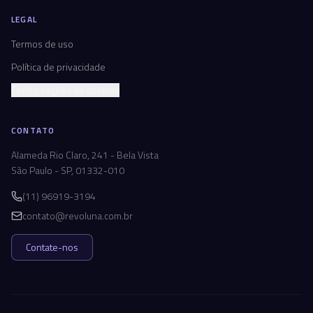
LEGAL
Termos de uso
Política de privacidade
Configurações de cookies
CONTATO
Alameda Rio Claro, 241 - Bela Vista
São Paulo - SP, 01332-010
(11) 96919-3194
contato@revoluna.com.br
Contate-nos