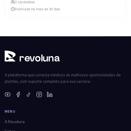
0
candidato
s
Publicada
Ha mais de 30 dias
r
ev
oluna
A plataforma que conecta médicos às melhores oportunidades de
plantão, com suporte completo para sua carreira.
MENU
A Revoluna