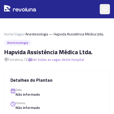
Pular para o conteúdo principal
r
ev
oluna
Home
/
Vagas
/
Anestesiologia — Hapvida Assistência Médica Ltda.
Anestesiologia
Hapvida Assistência Médica Ltda.
Fortaleza
,
CE
Ver todas as vagas deste hospital
Detalhes do Plantao
Data
Não informado
Horario
Não informado