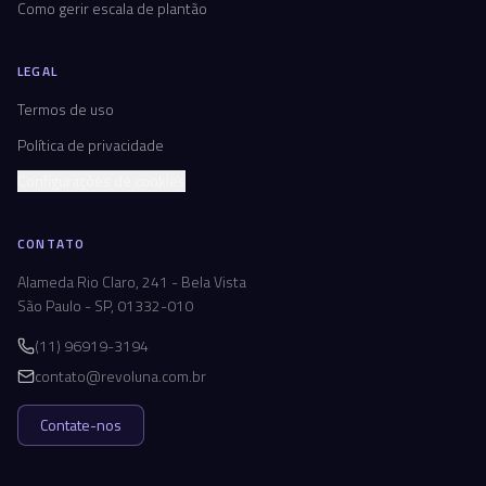
Como gerir escala de plantão
LEGAL
Termos de uso
Política de privacidade
Configurações de cookies
CONTATO
Alameda Rio Claro, 241 - Bela Vista
São Paulo - SP, 01332-010
(11) 96919-3194
contato@revoluna.com.br
Contate-nos