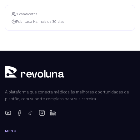
0
candidato
s
Publicada
Ha mais de 30 dias
r
ev
oluna
A plataforma que conecta médicos às melhores oportunidades de
plantão, com suporte completo para sua carreira.
MENU