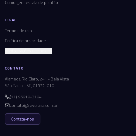
Como gerir escala de plantão
LEGAL
Termos de uso
Política de privacidade
Configurações de cookies
CONTATO
Alameda Rio Claro, 241 - Bela Vista
São Paulo - SP, 01332-010
(11) 96919-3194
contato@revoluna.com.br
Contate-nos