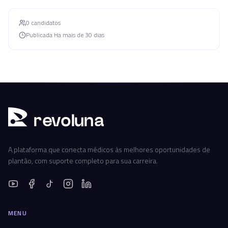
0
candidato
s
Publicada
Ha mais de 30 dias
r
ev
oluna
A plataforma que conecta médicos às melhores oportunidades de
plantão, com suporte completo para sua carreira.
MENU