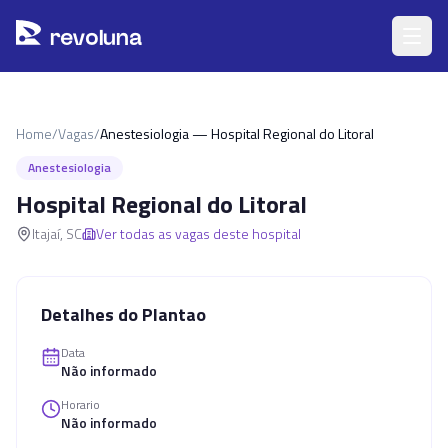
Pular para o conteúdo principal
r
ev
oluna
Home
/
Vagas
/
Anestesiologia — Hospital Regional do Litoral
Anestesiologia
Hospital Regional do Litoral
Itajaí
,
SC
Ver todas as vagas deste hospital
Detalhes do Plantao
Data
Não informado
Horario
Não informado