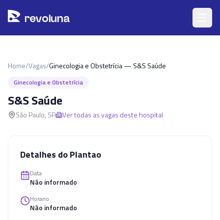
Pular para o conteúdo principal
r
ev
oluna
Home
/
Vagas
/
Ginecologia e Obstetrícia — S&S Saúde
Ginecologia e Obstetrícia
S&S Saúde
São Paulo
,
SP
Ver todas as vagas deste hospital
Detalhes do Plantao
Data
Não informado
Horario
Não informado