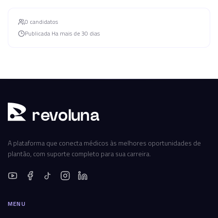
0
candidato
s
Publicada
Ha mais de 30 dias
r
ev
oluna
A plataforma que conecta médicos às melhores oportunidades de
plantão, com suporte completo para sua carreira.
MENU