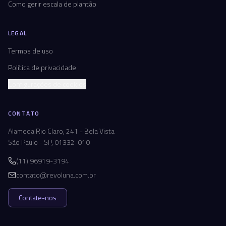
Como gerir escala de plantão
LEGAL
Termos de uso
Política de privacidade
Configurações de cookies
CONTATO
Alameda Rio Claro, 241 - Bela Vista
São Paulo - SP, 01332-010
(11) 96919-3194
contato@revoluna.com.br
Contate-nos