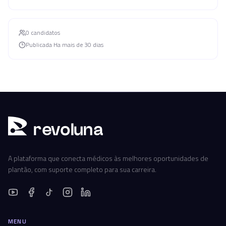
0
candidato
s
Publicada
Ha mais de 30 dias
r
ev
oluna
A plataforma que conecta médicos às melhores oportunidades de
plantão, com suporte completo para sua carreira.
MENU