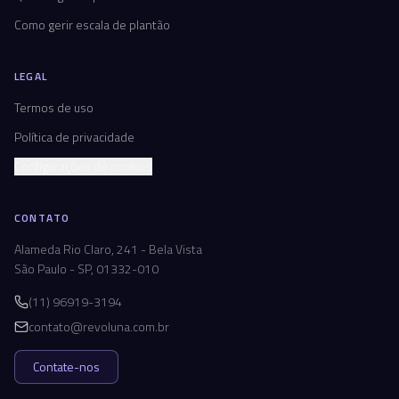
Como gerir escala de plantão
LEGAL
Termos de uso
Política de privacidade
Configurações de cookies
CONTATO
Alameda Rio Claro, 241 - Bela Vista
São Paulo - SP, 01332-010
(11) 96919-3194
contato@revoluna.com.br
Contate-nos