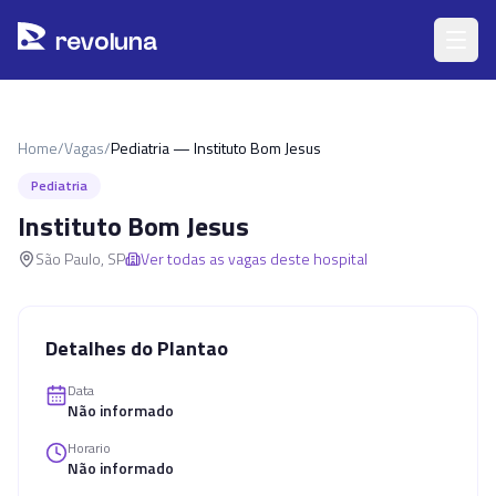
Pular para o conteúdo principal
r
ev
oluna
Home
/
Vagas
/
Pediatria — Instituto Bom Jesus
Pediatria
Instituto Bom Jesus
São Paulo
,
SP
Ver todas as vagas deste hospital
Detalhes do Plantao
Data
Não informado
Horario
Não informado