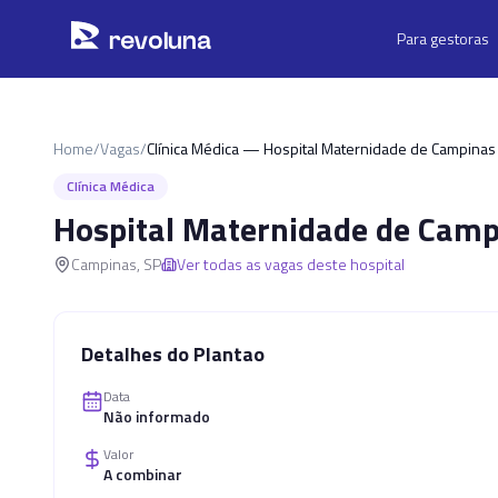
Pular para o conteúdo principal
r
ev
oluna
Para gestoras
Home
/
Vagas
/
Clínica Médica — Hospital Maternidade de Campinas
Clínica Médica
Hospital Maternidade de Camp
Campinas
,
SP
Ver todas as vagas deste hospital
Detalhes do Plantao
Data
Não informado
Valor
A combinar