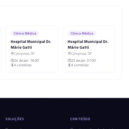
Clínica Médica
Clínica Médica
Hospital Municipal Dr.
Hospital Municipal Dr.
Mário Gatti
Mário Gatti
Campinas
,
SP
Campinas
,
SP
24 de jan.
19:00
25 de jan.
07:00
A combinar
A combinar
SOLUÇÕES
CONTEÚDO