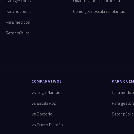
Para gestoras
Quanto ganha plantonista
Para hospitais
Como gerir escala de plantão
Para médicos
Setor público
COMPARATIVOS
PARA QUEM
vs Pega Plantão
Para médic
vs Escala App
Para gestor
vs Doctorid
Setor públi
vs Quero Plantão