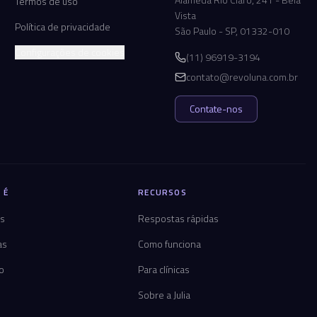
Termos de uso
Vista
Política de privacidade
São Paulo - SP, 01332-010
Configurações de cookies
(11) 96919-3194
contato@revoluna.com.br
Contate-nos
 É
RECURSOS
os
Respostas rápidas
as
Como funciona
co
Para clínicas
Sobre a Julia