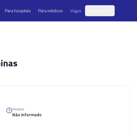
Para hospitais
Para médicos
Vagas
Recursos
inas
Horario
Não informado