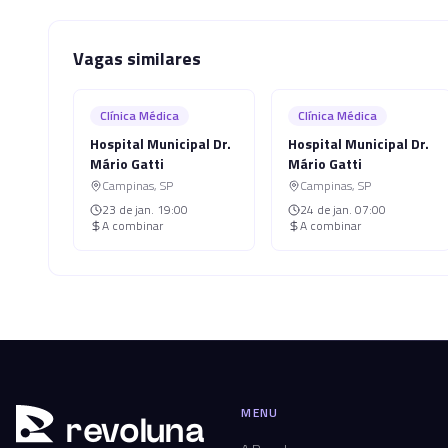
Vagas similares
Clínica Médica
Clínica Médica
Hospital Municipal Dr.
Hospital Municipal Dr.
Mário Gatti
Mário Gatti
Campinas
,
SP
Campinas
,
SP
23 de jan.
19:00
24 de jan.
07:00
A combinar
A combinar
MENU
r
ev
oluna