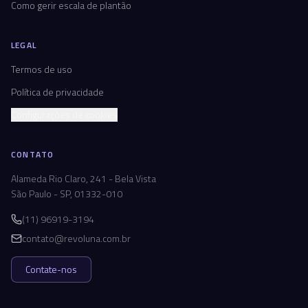
Como gerir escala de plantão
LEGAL
Termos de uso
Política de privacidade
Configurações de cookies
CONTATO
Alameda Rio Claro, 241 - Bela Vista
São Paulo - SP, 01332-010
(11) 96919-3194
contato@revoluna.com.br
Contate-nos