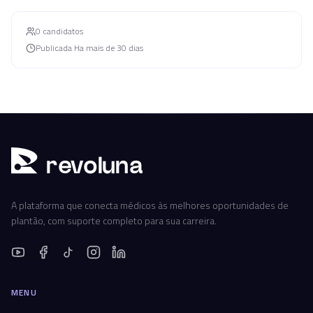
0
candidato
s
Publicada
Ha mais de 30 dias
r
ev
oluna
A plataforma que conecta médicos às melhores oportunidades de
plantão, com suporte completo para sua carreira.
MENU