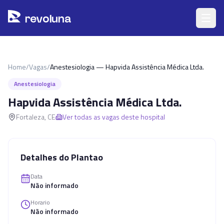
Pular para o conteúdo principal
r
ev
oluna
Home
/
Vagas
/
Anestesiologia — Hapvida Assistência Médica Ltda.
Anestesiologia
Hapvida Assistência Médica Ltda.
Fortaleza
,
CE
Ver todas as vagas deste hospital
Detalhes do Plantao
Data
Não informado
Horario
Não informado