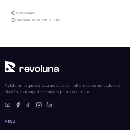
0
candidato
s
Publicada
Ha mais de 30 dias
r
ev
oluna
A plataforma que conecta médicos às melhores oportunidades de
plantão, com suporte completo para sua carreira.
MENU