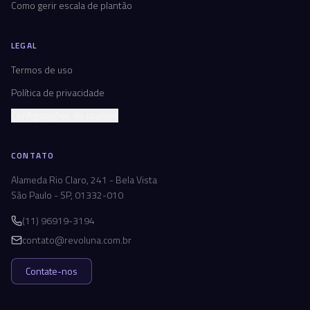
Como gerir escala de plantão
LEGAL
Termos de uso
Política de privacidade
Configurações de cookies
CONTATO
Alameda Rio Claro, 241 - Bela Vista
São Paulo - SP, 01332-010
(11) 96919-3194
contato@revoluna.com.br
Contate-nos