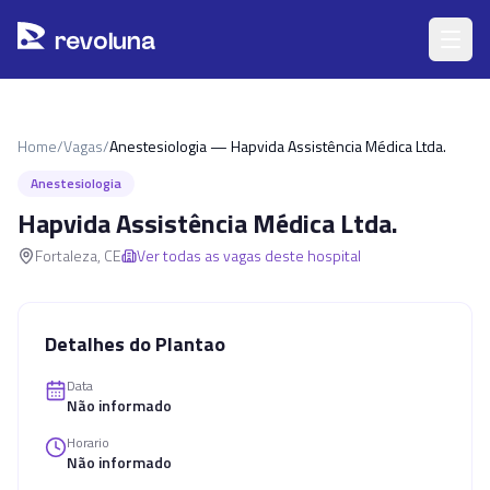
Pular para o conteúdo principal
r
ev
oluna
Home
/
Vagas
/
Anestesiologia — Hapvida Assistência Médica Ltda.
Anestesiologia
Hapvida Assistência Médica Ltda.
Fortaleza
,
CE
Ver todas as vagas deste hospital
Detalhes do Plantao
Data
Não informado
Horario
Não informado