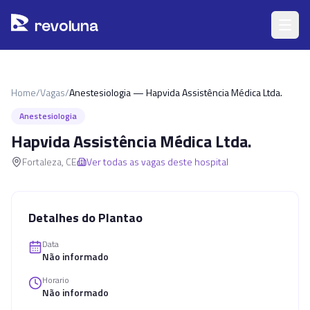
Pular para o conteúdo principal
r
ev
oluna
Home
/
Vagas
/
Anestesiologia — Hapvida Assistência Médica Ltda.
Anestesiologia
Hapvida Assistência Médica Ltda.
Fortaleza
,
CE
Ver todas as vagas deste hospital
Detalhes do Plantao
Data
Não informado
Horario
Não informado