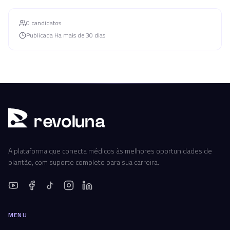
0
candidato
s
Publicada
Ha mais de 30 dias
r
ev
oluna
A plataforma que conecta médicos às melhores oportunidades de
plantão, com suporte completo para sua carreira.
MENU