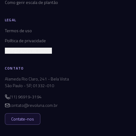
Como gerir escala de plantão
LEGAL
Termos de uso
Política de privacidade
Configurações de cookies
CONTATO
Alameda Rio Claro, 241 - Bela Vista
São Paulo - SP, 01332-010
(11) 96919-3194
contato@revoluna.com.br
Contate-nos