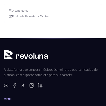
0
candidato
s
Publicada
Ha mais de 30 dias
r
ev
oluna
A plataforma que conecta médicos às melhores oportunidades de
plantão, com suporte completo para sua carreira.
MENU