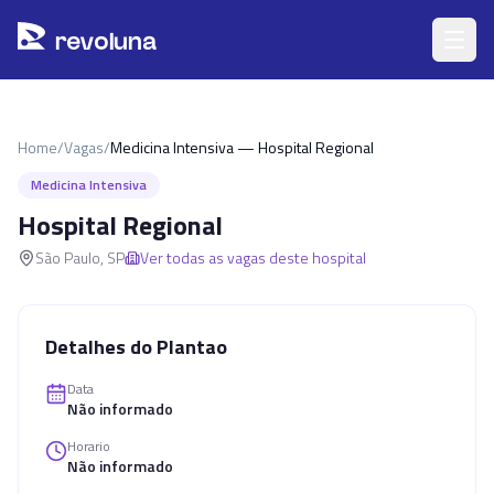
Pular para o conteúdo principal
r
ev
oluna
Home
/
Vagas
/
Medicina Intensiva — Hospital Regional
Medicina Intensiva
Hospital Regional
São Paulo
,
SP
Ver todas as vagas deste hospital
Detalhes do Plantao
Data
Não informado
Horario
Não informado