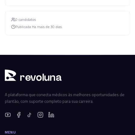
0
candidato
s
Publicada
Ha mais de 30 dias
r
ev
oluna
A plataforma que conecta médicos às melhores oportunidades de
plantão, com suporte completo para sua carreira.
MENU