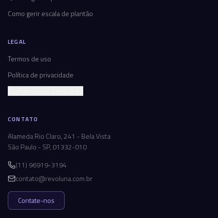
Como gerir escala de plantão
LEGAL
Termos de uso
Política de privacidade
Configurações de cookies
CONTATO
Alameda Rio Claro, 241 - Bela Vista
São Paulo - SP, 01332-010
(11) 96919-3194
contato@revoluna.com.br
Contate-nos