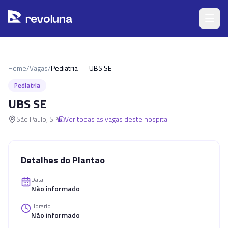
Pular para o conteúdo principal
r
ev
oluna
Home
/
Vagas
/
Pediatria — UBS SE
Pediatria
UBS SE
São Paulo
,
SP
Ver todas as vagas deste hospital
Detalhes do Plantao
Data
Não informado
Horario
Não informado