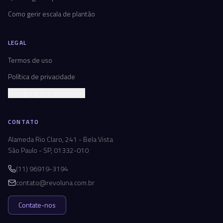
Como gerir escala de plantão
LEGAL
Termos de uso
Política de privacidade
Configurações de cookies
CONTATO
Alameda Rio Claro, 241 - Bela Vista
São Paulo - SP, 01332-010
(11) 96919-3194
contato@revoluna.com.br
Contate-nos