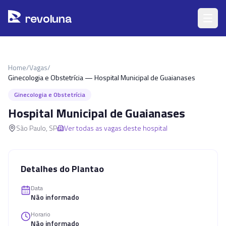
Pular para o conteúdo principal
r
ev
oluna
Home
/
Vagas
/
Ginecologia e Obstetrícia — Hospital Municipal de Guaianases
Ginecologia e Obstetrícia
Hospital Municipal de Guaianases
São Paulo
,
SP
Ver todas as vagas deste hospital
Detalhes do Plantao
Data
Não informado
Horario
Não informado