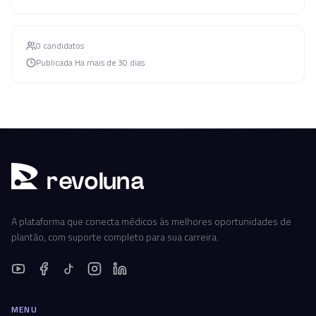
0
candidato
s
Publicada
Ha mais de 30 dias
r
ev
oluna
A plataforma que conecta médicos às melhores oportunidades de
plantão, com suporte completo para sua carreira.
MENU