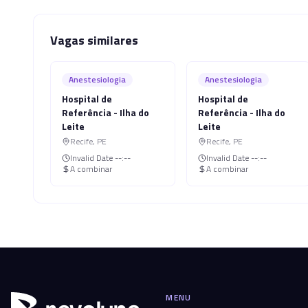
Vagas similares
Anestesiologia
Anestesiologia
Hospital de
Hospital de
Referência - Ilha do
Referência - Ilha do
Leite
Leite
Recife
,
PE
Recife
,
PE
Invalid Date
--:--
Invalid Date
--:--
A combinar
A combinar
MENU