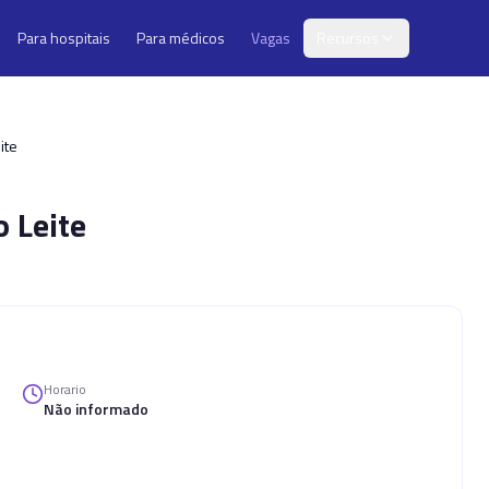
Para hospitais
Para médicos
Vagas
Recursos
ite
o Leite
Horario
Não informado