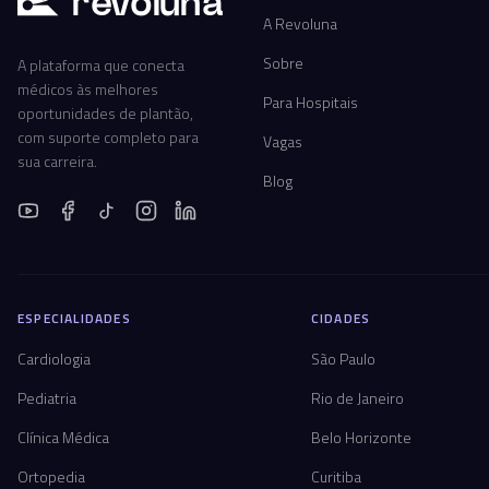
r
ev
oluna
A Revoluna
Sobre
A plataforma que conecta
médicos às melhores
Para Hospitais
oportunidades de plantão,
com suporte completo para
Vagas
sua carreira.
Blog
ESPECIALIDADES
CIDADES
Cardiologia
São Paulo
Pediatria
Rio de Janeiro
Clínica Médica
Belo Horizonte
Ortopedia
Curitiba