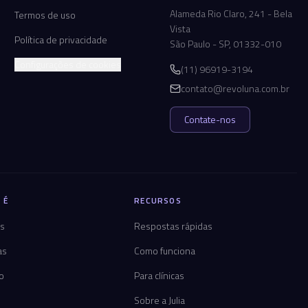
Alameda Rio Claro, 241 - Bela
Termos de uso
Vista
Política de privacidade
São Paulo - SP, 01332-010
Configurações de cookies
(11) 96919-3194
contato@revoluna.com.br
Contate-nos
 É
RECURSOS
os
Respostas rápidas
as
Como funciona
co
Para clínicas
Sobre a Julia