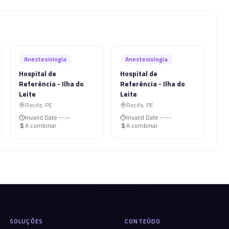
Anestesiologia
Anestesiologia
Hospital de
Hospital de
Referência - Ilha do
Referência - Ilha do
Leite
Leite
Recife
,
PE
Recife
,
PE
Invalid Date
--:--
Invalid Date
--:--
A combinar
A combinar
SOLUÇÕES
CONTEÚDO