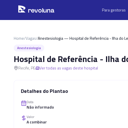
Pular para o conteúdo principal
r
ev
oluna
Para gestoras
Home
/
Vagas
/
Anestesiologia — Hospital de Referência - Ilha do Le
Anestesiologia
Hospital de Referência - Ilha d
Recife
,
PE
Ver todas as vagas deste hospital
Detalhes do Plantao
Data
Não informado
Valor
A combinar