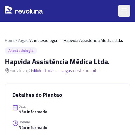
Pular para o conteúdo principal
r
ev
oluna
Home
/
Vagas
/
Anestesiologia — Hapvida Assistência Médica Ltda.
Anestesiologia
Hapvida Assistência Médica Ltda.
Fortaleza
,
CE
Ver todas as vagas deste hospital
Detalhes do Plantao
Data
Não informado
Horario
Não informado