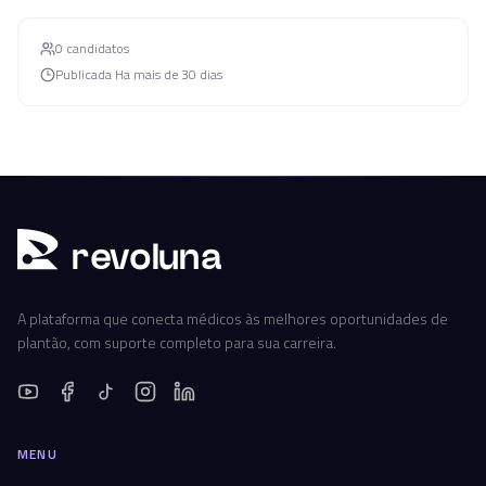
0
candidato
s
Publicada
Ha mais de 30 dias
r
ev
oluna
A plataforma que conecta médicos às melhores oportunidades de
plantão, com suporte completo para sua carreira.
MENU