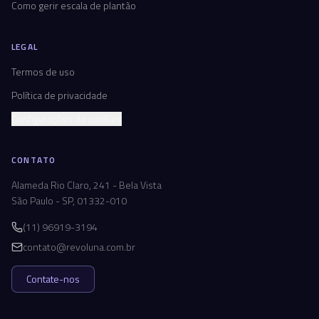
Como gerir escala de plantão
LEGAL
Termos de uso
Política de privacidade
Configurações de cookies
CONTATO
Alameda Rio Claro, 241 - Bela Vista
São Paulo - SP, 01332-010
(11) 96919-3194
contato@revoluna.com.br
Contate-nos