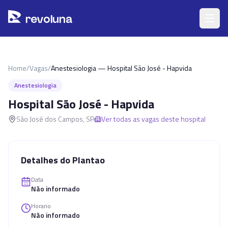
Pular para o conteúdo principal
r
ev
oluna
Home
/
Vagas
/
Anestesiologia — Hospital São José - Hapvida
Anestesiologia
Hospital São José - Hapvida
São José dos Campos
,
SP
Ver todas as vagas deste hospital
Detalhes do Plantao
Data
Não informado
Horario
Não informado