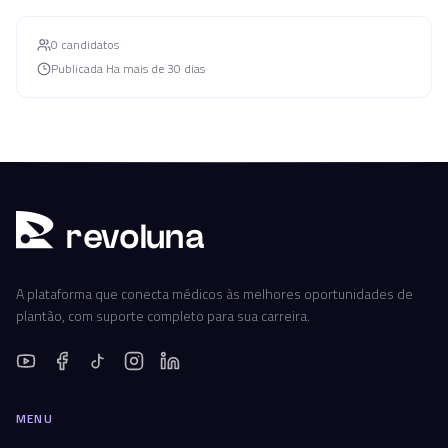
0
candidato
s
Publicada
Ha mais de 30 dias
r
ev
oluna
A plataforma que conecta médicos às melhores oportunidades de
plantão, com suporte completo para sua carreira.
MENU