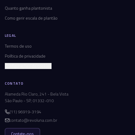
Quanto ganha plantonista
Como gerir escala de plantão
LEGAL
Termos de uso
Política de privacidade
Configurações de cookies
CONTATO
Alameda Rio Claro, 241 - Bela Vista
São Paulo - SP, 01332-010
(11) 96919-3194
contato@revoluna.com.br
Contate-nos