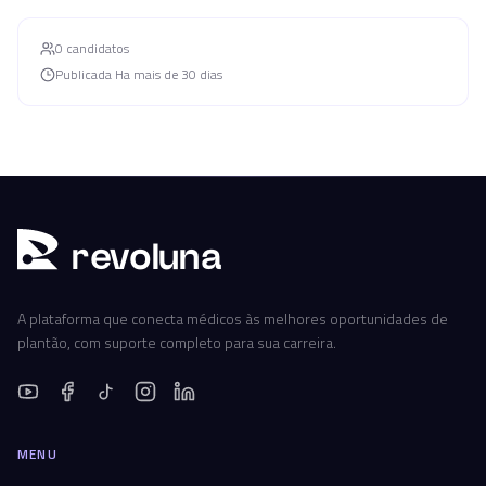
0
candidato
s
Publicada
Ha mais de 30 dias
r
ev
oluna
A plataforma que conecta médicos às melhores oportunidades de
plantão, com suporte completo para sua carreira.
MENU