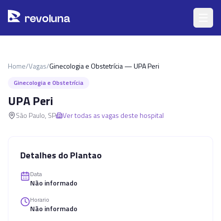
Pular para o conteúdo principal
r
ev
oluna
Home
/
Vagas
/
Ginecologia e Obstetrícia — UPA Peri
Ginecologia e Obstetrícia
UPA Peri
São Paulo
,
SP
Ver todas as vagas deste hospital
Detalhes do Plantao
Data
Não informado
Horario
Não informado