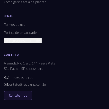
Como gerir escala de plantão
LEGAL
Termos de uso
Política de privacidade
Configurações de cookies
CONTATO
Alameda Rio Claro, 241 - Bela Vista
São Paulo - SP, 01332-010
(11) 96919-3194
contato@revoluna.com.br
Contate-nos