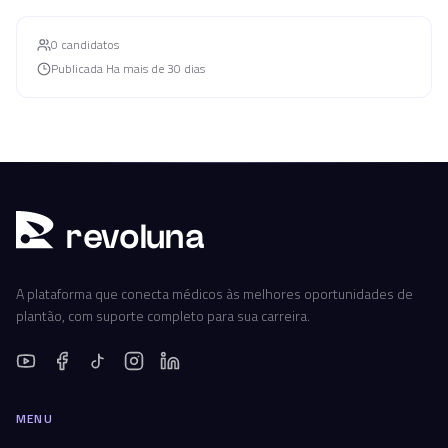
0
candidato
s
Publicada
Ha mais de 30 dias
r
ev
oluna
A plataforma que conecta médicos às melhores oportunidades de
plantão, com suporte completo para sua carreira.
MENU