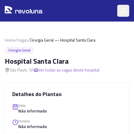
Pular para o conteúdo principal
r
ev
oluna
Home
/
Vagas
/
Cirurgia Geral — Hospital Santa Clara
Cirurgia Geral
Hospital Santa Clara
São Paulo
,
SP
Ver todas as vagas deste hospital
Detalhes do Plantao
Data
Não informado
Horario
Não informado