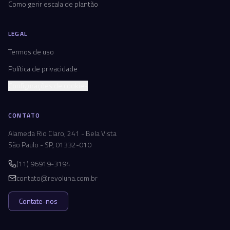
Como gerir escala de plantão
LEGAL
Termos de uso
Política de privacidade
Configurações de cookies
CONTATO
Alameda Rio Claro, 241 - Bela Vista
São Paulo - SP, 01332-010
(11) 96919-3194
contato@revoluna.com.br
Contate-nos