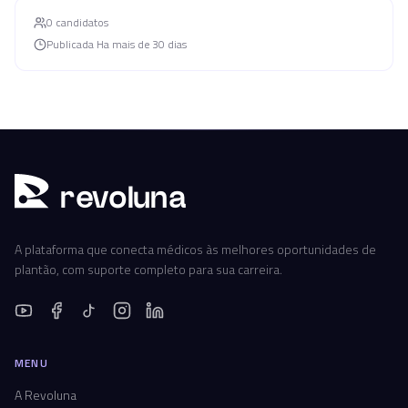
0
candidato
s
Publicada
Ha mais de 30 dias
r
ev
oluna
A plataforma que conecta médicos às melhores oportunidades de
plantão, com suporte completo para sua carreira.
MENU
A Revoluna