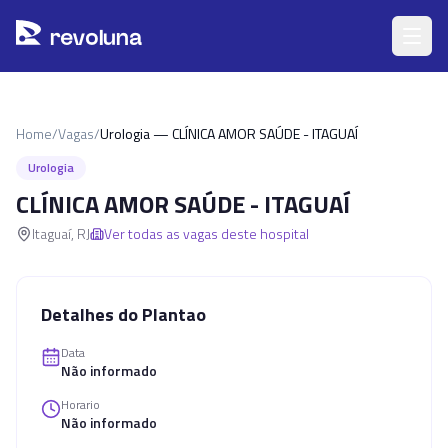
Pular para o conteúdo principal
r
ev
oluna
Home
/
Vagas
/
Urologia — CLÍNICA AMOR SAÚDE - ITAGUAÍ
Urologia
CLÍNICA AMOR SAÚDE - ITAGUAÍ
Itaguaí
,
RJ
Ver todas as vagas deste hospital
Detalhes do Plantao
Data
Não informado
Horario
Não informado