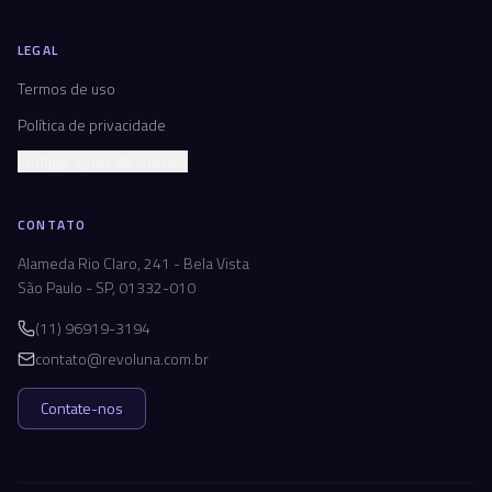
LEGAL
Termos de uso
Política de privacidade
Configurações de cookies
CONTATO
Alameda Rio Claro, 241 - Bela Vista
São Paulo - SP, 01332-010
(11) 96919-3194
contato@revoluna.com.br
Contate-nos