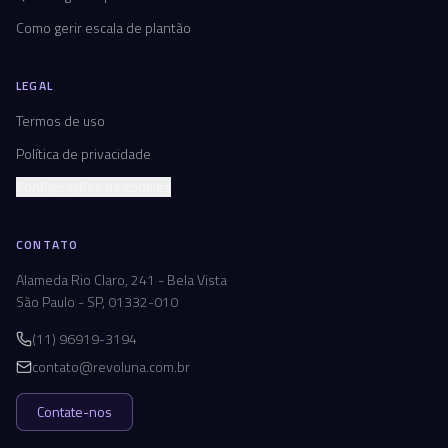
Como gerir escala de plantão
LEGAL
Termos de uso
Política de privacidade
Configurações de cookies
CONTATO
Alameda Rio Claro, 241 - Bela Vista
São Paulo - SP, 01332-010
(11) 96919-3194
contato@revoluna.com.br
Contate-nos