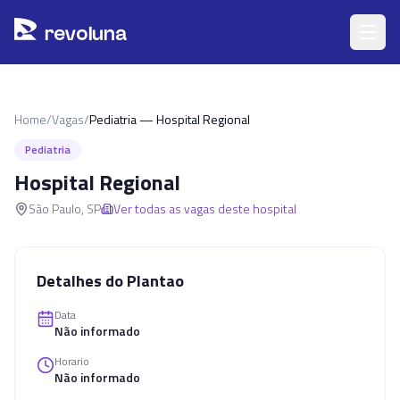
Pular para o conteúdo principal
r
ev
oluna
Home
/
Vagas
/
Pediatria — Hospital Regional
Pediatria
Hospital Regional
São Paulo
,
SP
Ver todas as vagas deste hospital
Detalhes do Plantao
Data
Não informado
Horario
Não informado