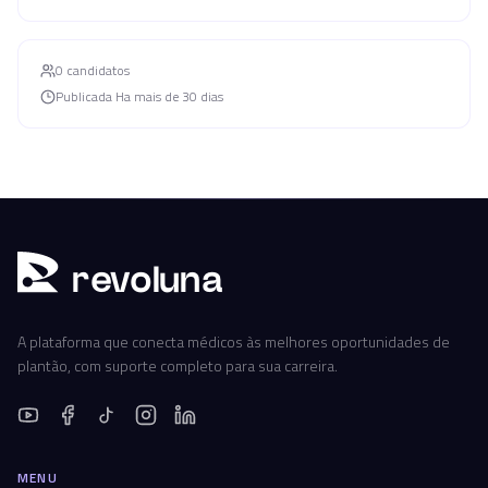
0
candidato
s
Publicada
Ha mais de 30 dias
r
ev
oluna
A plataforma que conecta médicos às melhores oportunidades de
plantão, com suporte completo para sua carreira.
MENU