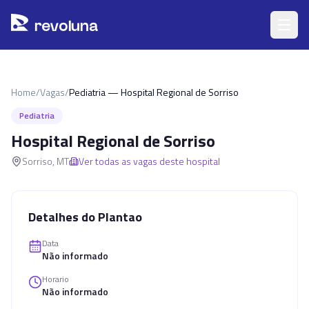
Pular para o conteúdo principal
r
ev
oluna
Home
/
Vagas
/
Pediatria — Hospital Regional de Sorriso
Pediatria
Hospital Regional de Sorriso
Sorriso
,
MT
Ver todas as vagas deste hospital
Detalhes do Plantao
Data
Não informado
Horario
Não informado