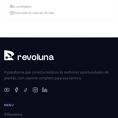
0
candidato
s
Publicada
Ha mais de 30 dias
r
ev
oluna
A plataforma que conecta médicos às melhores oportunidades de
plantão, com suporte completo para sua carreira.
MENU
A Revoluna