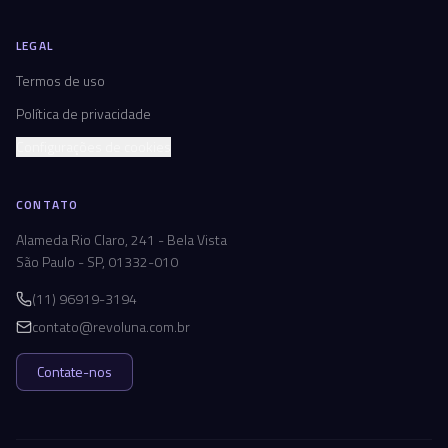
LEGAL
Termos de uso
Política de privacidade
Configurações de cookies
CONTATO
Alameda Rio Claro, 241 - Bela Vista
São Paulo - SP, 01332-010
(11) 96919-3194
contato@revoluna.com.br
Contate-nos