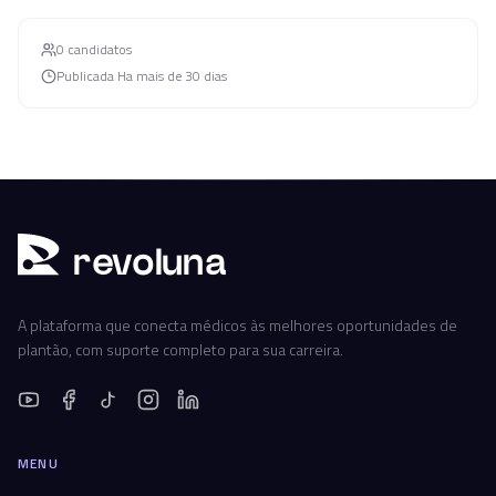
0
candidato
s
Publicada
Ha mais de 30 dias
r
ev
oluna
A plataforma que conecta médicos às melhores oportunidades de
plantão, com suporte completo para sua carreira.
MENU