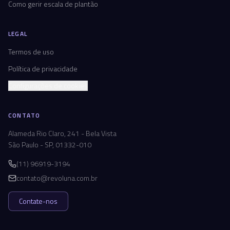
Como gerir escala de plantão
LEGAL
Termos de uso
Política de privacidade
Configurações de cookies
CONTATO
Alameda Rio Claro, 241 - Bela Vista
São Paulo - SP, 01332-010
(11) 96919-3194
contato@revoluna.com.br
Contate-nos