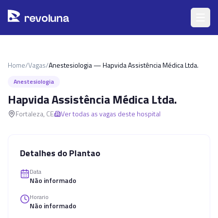
Pular para o conteúdo principal
r
ev
oluna
Home
/
Vagas
/
Anestesiologia — Hapvida Assistência Médica Ltda.
Anestesiologia
Hapvida Assistência Médica Ltda.
Fortaleza
,
CE
Ver todas as vagas deste hospital
Detalhes do Plantao
Data
Não informado
Horario
Não informado