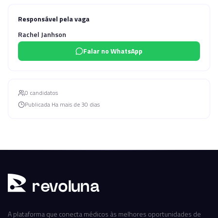
Responsável pela vaga
Rachel Janhson
Falar no WhatsApp
0
candidato
s
Publicada
Ha mais de 30 dias
r
ev
oluna
A plataforma que conecta médicos às melhores oportunidades de