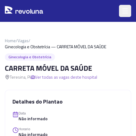
Pular para o conteúdo principal
r
ev
oluna
Home
/
Vagas
/
Ginecologia e Obstetrícia — CARRETA MÓVEL DA SAÚDE
Ginecologia e Obstetrícia
CARRETA MÓVEL DA SAÚDE
Teresina
,
PI
Ver todas as vagas deste hospital
Detalhes do Plantao
Data
Não informado
Horario
Não informado