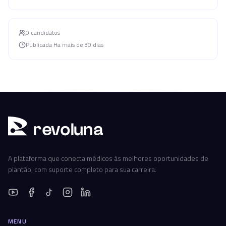
0
candidato
s
Publicada
Ha mais de 30 dias
r
ev
oluna
A plataforma que conecta médicos às melhores oportunidades de
plantão, com suporte completo para sua carreira.
MENU