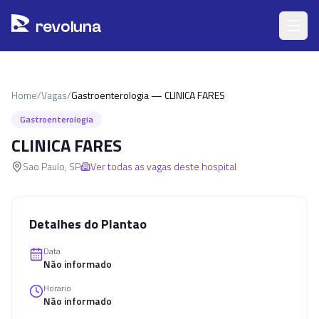
Pular para o conteúdo principal
r
ev
oluna
Home
/
Vagas
/
Gastroenterologia — CLINICA FARES
Gastroenterologia
CLINICA FARES
Sao Paulo
,
SP
Ver todas as vagas deste hospital
Detalhes do Plantao
Data
Não informado
Horario
Não informado