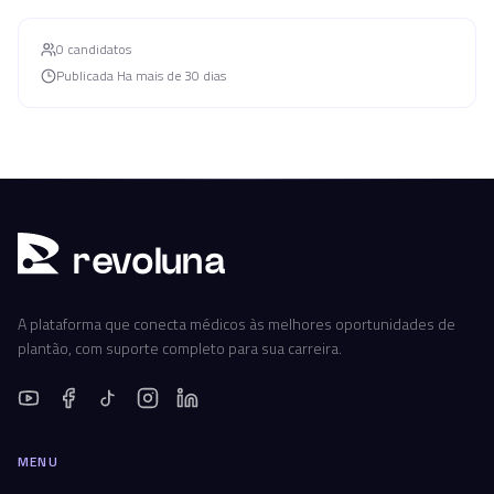
0
candidato
s
Publicada
Ha mais de 30 dias
r
ev
oluna
A plataforma que conecta médicos às melhores oportunidades de
plantão, com suporte completo para sua carreira.
MENU