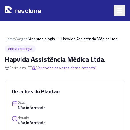
Pular para o conteúdo principal
r
ev
oluna
Home
/
Vagas
/
Anestesiologia — Hapvida Assistência Médica Ltda.
Anestesiologia
Hapvida Assistência Médica Ltda.
Fortaleza
,
CE
Ver todas as vagas deste hospital
Detalhes do Plantao
Data
Não informado
Horario
Não informado