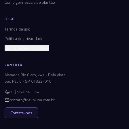
Como gerir escala de plantão
LEGAL
Termos de uso
Política de privacidade
Configurações de cookies
CONTATO
Alameda Rio Claro, 241 - Bela Vista
São Paulo - SP, 01332-010
(11) 96919-3194
contato@revoluna.com.br
Contate-nos