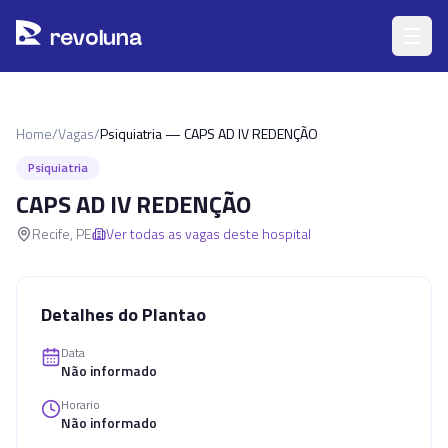
Pular para o conteúdo principal
r
ev
oluna
Home
/
Vagas
/
Psiquiatria — CAPS AD IV REDENÇÃO
Psiquiatria
CAPS AD IV REDENÇÃO
Recife
,
PE
Ver todas as vagas deste hospital
Detalhes do Plantao
Data
Não informado
Horario
Não informado