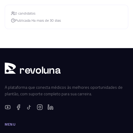
0
candidato
s
Publicada
Ha mais de 30 dias
r
ev
oluna
A plataforma que conecta médicos às melhores oportunidades de
plantão, com suporte completo para sua carreira.
MENU