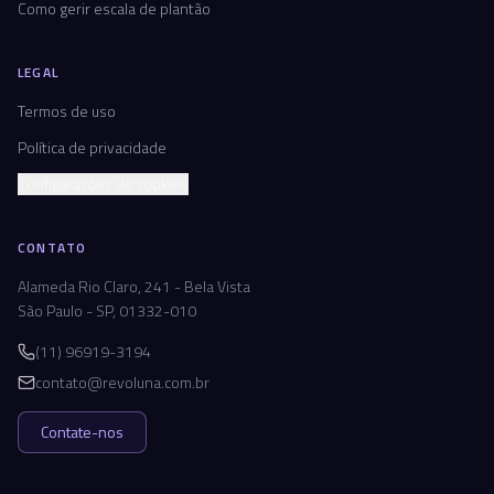
Como gerir escala de plantão
LEGAL
Termos de uso
Política de privacidade
Configurações de cookies
CONTATO
Alameda Rio Claro, 241 - Bela Vista
São Paulo - SP, 01332-010
(11) 96919-3194
contato@revoluna.com.br
Contate-nos