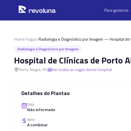
Pular para o conteúdo principal
r
ev
oluna
Para gestoras
Home
/
Vagas
/
Radiologia e Diagnóstico por Imagem — Hospital de C
Radiologia e Diagnóstico por Imagem
Hospital de Clínicas de Porto A
Porto Alegre
,
RS
Ver todas as vagas deste hospital
Detalhes do Plantao
Data
Não informado
Valor
A combinar