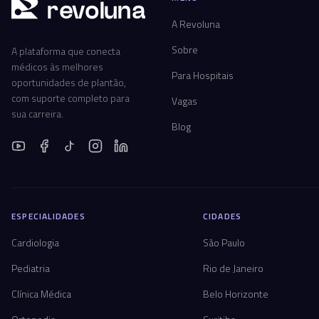
r
ev
oluna
A Revoluna
Sobre
A plataforma que conecta
médicos às melhores
Para Hospitais
oportunidades de plantão,
com suporte completo para
Vagas
sua carreira.
Blog
ESPECIALIDADES
CIDADES
Cardiologia
São Paulo
Pediatria
Rio de Janeiro
Clínica Médica
Belo Horizonte