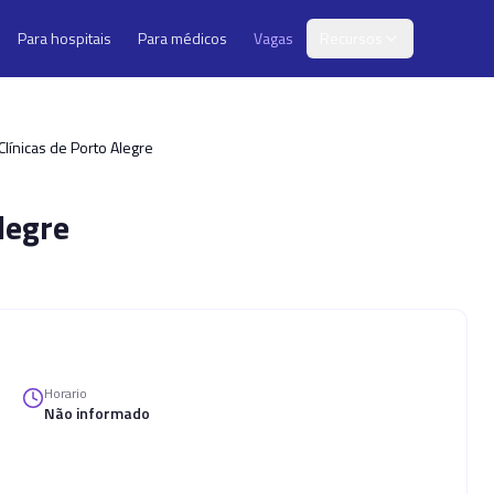
Para hospitais
Para médicos
Vagas
Recursos
línicas de Porto Alegre
legre
Horario
Não informado