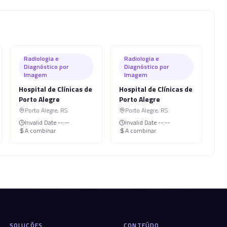
Radiologia e
Radiologia e
Diagnóstico por
Diagnóstico por
Imagem
Imagem
Hospital de Clínicas de
Hospital de Clínicas de
Porto Alegre
Porto Alegre
Porto Alegre
,
RS
Porto Alegre
,
RS
Invalid Date
--:--
Invalid Date
--:--
A combinar
A combinar
SOLUÇÕES
CONTEÚDO