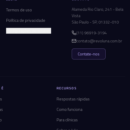
Alameda Rio Claro, 241 - Bela
Termos de uso
Vista
Política de privacidade
São Paulo - SP, 01332-010
Configurações de cookies
(11) 96919-3194
contato@revoluna.com.br
Contate-nos
 É
RECURSOS
os
Respostas rápidas
as
Como funciona
co
Para clínicas