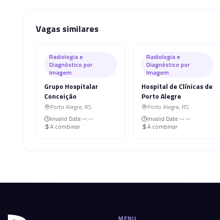
Vagas similares
Radiologia e
Radiologia e
Diagnóstico por
Diagnóstico por
Imagem
Imagem
Grupo Hospitalar
Hospital de Clínicas de
Conceição
Porto Alegre
Porto Alegre
,
RS
Porto Alegre
,
RS
Invalid Date
--:--
Invalid Date
--:--
A combinar
A combinar
MENU