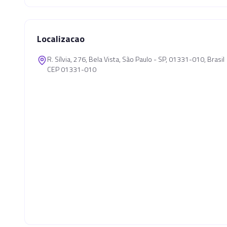
Localizacao
R. Sílvia, 276, Bela Vista, São Paulo - SP, 01331-010, Brasil
CEP 01331-010