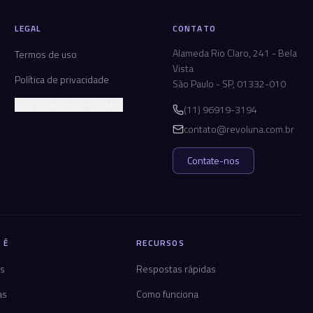
LEGAL
CONTATO
Alameda Rio Claro, 241 - Bela
Termos de uso
Vista
Política de privacidade
São Paulo - SP, 01332-010
Configurações de cookies
(11) 96919-3194
contato@revoluna.com.br
Contate-nos
 É
RECURSOS
os
Respostas rápidas
as
Como funciona