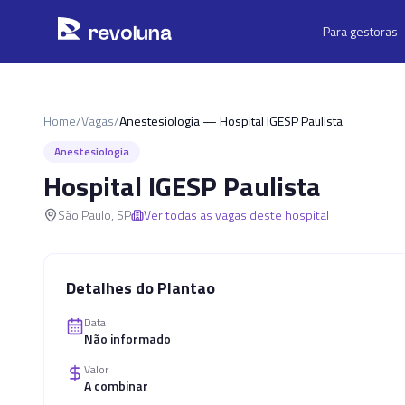
Pular para o conteúdo principal
r
ev
oluna
Para gestoras
Home
/
Vagas
/
Anestesiologia — Hospital IGESP Paulista
Anestesiologia
Hospital IGESP Paulista
São Paulo
,
SP
Ver todas as vagas deste hospital
Detalhes do Plantao
Data
Não informado
Valor
A combinar