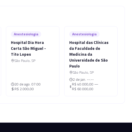
Anestesiologia
Anestesiologia
Hospital Dia Hora
Hospital das Clínicas
Certa São Miguel -
da Faculdade de
Tito Lopes
Medicina da
Universidade de São
São Paulo
,
SP
Paulo
São Paulo
,
SP
2 de jan.
--:--
20 de ago.
07:00
R$ 40.000,00 —
R$ 2.000,00
R$ 60.000,00