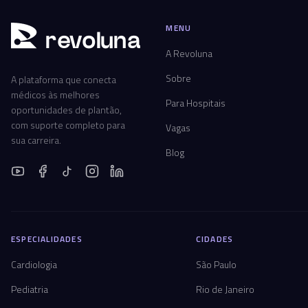
MENU
r
ev
oluna
A Revoluna
Sobre
A plataforma que conecta
médicos às melhores
Para Hospitais
oportunidades de plantão,
com suporte completo para
Vagas
sua carreira.
Blog
ESPECIALIDADES
CIDADES
Cardiologia
São Paulo
Pediatria
Rio de Janeiro