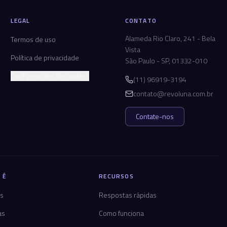
LEGAL
CONTATO
Alameda Rio Claro, 241 - Bela
Termos de uso
Vista
Política de privacidade
São Paulo - SP, 01332-010
Configurações de cookies
(11) 96919-3194
contato@revoluna.com.br
Contate-nos
 É
RECURSOS
os
Respostas rápidas
as
Como funciona