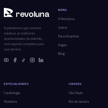
MENU
r
ev
oluna
A Revoluna
Sobre
A plataforma que conecta
médicos às melhores
Para Hospitais
oportunidades de plantão,
com suporte completo para
Vagas
sua carreira.
Blog
ESPECIALIDADES
CIDADES
Cardiologia
São Paulo
Pediatria
Rio de Janeiro