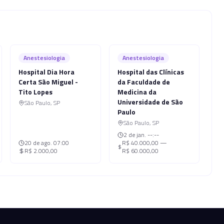
Anestesiologia
Anestesiologia
Hospital Dia Hora
Hospital das Clínicas
Certa São Miguel -
da Faculdade de
Tito Lopes
Medicina da
Universidade de São
São Paulo
,
SP
Paulo
São Paulo
,
SP
2 de jan.
--:--
20 de ago.
07:00
R$ 40.000,00 —
R$ 2.000,00
R$ 60.000,00