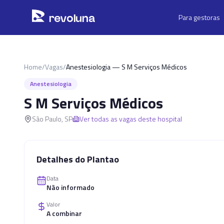
Pular para o conteúdo principal
r
ev
oluna
Para gestoras
Home
/
Vagas
/
Anestesiologia — S M Serviços Médicos
Anestesiologia
S M Serviços Médicos
São Paulo
,
SP
Ver todas as vagas deste hospital
Detalhes do Plantao
Data
Não informado
Valor
A combinar