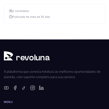
0
candidato
s
Publicada
Ha mais de 30 dias
r
ev
oluna
A plataforma que conecta médicos às melhores oportunidades de
plantão, com suporte completo para sua carreira.
MENU