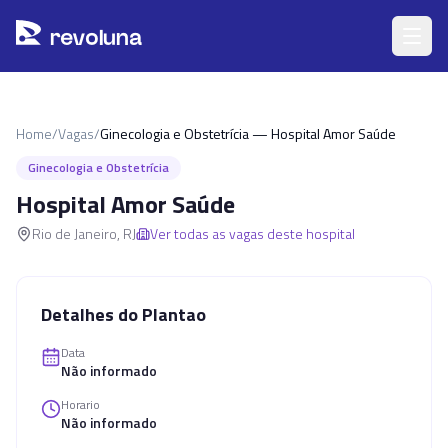
Pular para o conteúdo principal
r
ev
oluna
Home
/
Vagas
/
Ginecologia e Obstetrícia — Hospital Amor Saúde
Ginecologia e Obstetrícia
Hospital Amor Saúde
Rio de Janeiro
,
RJ
Ver todas as vagas deste hospital
Detalhes do Plantao
Data
Não informado
Horario
Não informado