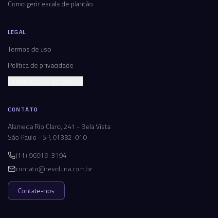
Como gerir escala de plantão
LEGAL
Termos de uso
Política de privacidade
Configurações de cookies
CONTATO
Alameda Rio Claro, 241 - Bela Vista
São Paulo - SP, 01332-010
(11) 96919-3194
contato@revoluna.com.br
Contate-nos