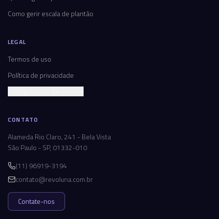
Como gerir escala de plantão
LEGAL
Termos de uso
Política de privacidade
Configurações de cookies
CONTATO
Alameda Rio Claro, 241 - Bela Vista
São Paulo - SP, 01332-010
(11) 96919-3194
contato@revoluna.com.br
Contate-nos