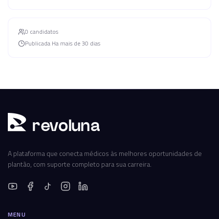
0
candidato
s
Publicada
Ha mais de 30 dias
r
ev
oluna
A plataforma que conecta médicos às melhores oportunidades de
plantão, com suporte completo para sua carreira.
MENU