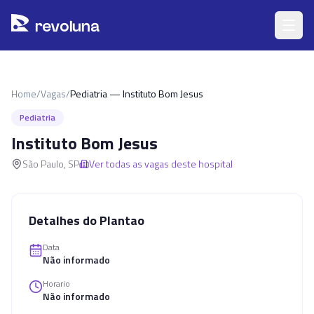
Pular para o conteúdo principal
r
ev
oluna
Home
/
Vagas
/
Pediatria — Instituto Bom Jesus
Pediatria
Instituto Bom Jesus
São Paulo
,
SP
Ver todas as vagas deste hospital
Detalhes do Plantao
Data
Não informado
Horario
Não informado