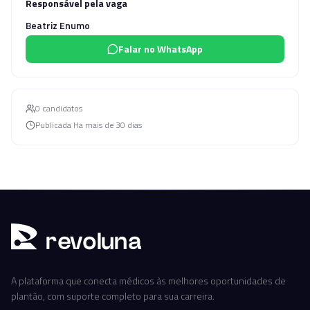
Responsável pela vaga
Beatriz Enumo
Falar no WhatsApp
0
candidato
s
Publicada
Ha mais de 30 dias
r
ev
oluna
A plataforma que conecta médicos às melhores oportunidades de
plantão, com suporte completo para sua carreira.