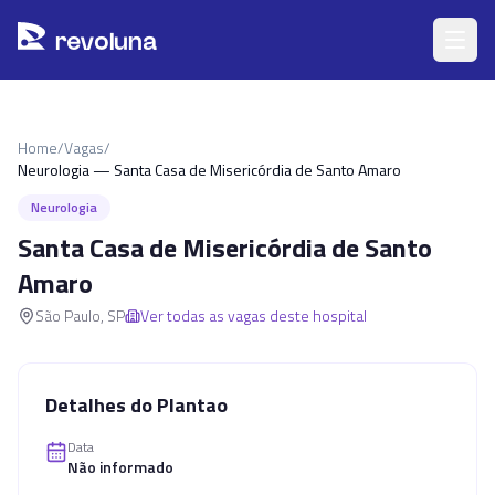
Pular para o conteúdo principal
r
ev
oluna
Home
/
Vagas
/
Neurologia — Santa Casa de Misericórdia de Santo Amaro
Neurologia
Santa Casa de Misericórdia de Santo
Amaro
São Paulo
,
SP
Ver todas as vagas deste hospital
Detalhes do Plantao
Data
Não informado