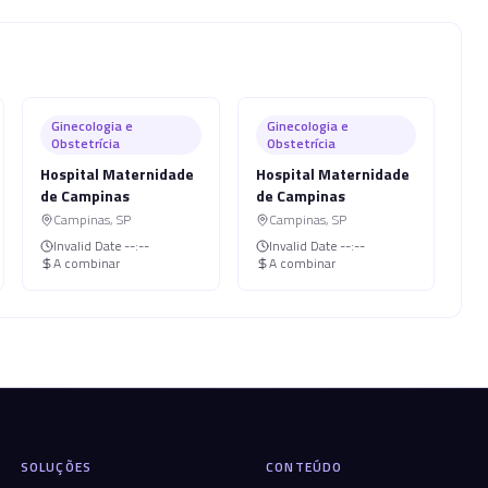
Ginecologia e
Ginecologia e
Obstetrícia
Obstetrícia
Hospital Maternidade
Hospital Maternidade
de Campinas
de Campinas
Campinas
,
SP
Campinas
,
SP
Invalid Date
--:--
Invalid Date
--:--
A combinar
A combinar
SOLUÇÕES
CONTEÚDO