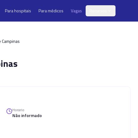
Para hospitais
Para médicos
Vagas
Recursos
de Campinas
inas
Horario
Não informado