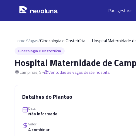
Pular para o conteúdo principal
r
ev
oluna
Para gestoras
Home
/
Vagas
/
Ginecologia e Obstetrícia — Hospital Maternidade 
Ginecologia e Obstetrícia
Hospital Maternidade de Camp
Campinas
,
SP
Ver todas as vagas deste hospital
Detalhes do Plantao
Data
Não informado
Valor
A combinar