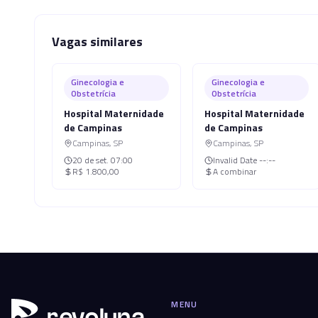
Vagas similares
Ginecologia e
Ginecologia e
Obstetrícia
Obstetrícia
Hospital Maternidade
Hospital Maternidade
de Campinas
de Campinas
Campinas
,
SP
Campinas
,
SP
20 de set.
07:00
Invalid Date
--:--
R$ 1.800,00
A combinar
MENU
r
ev
oluna