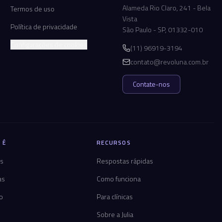
Alameda Rio Claro, 241 - Bela
Termos de uso
Vista
Política de privacidade
São Paulo - SP, 01332-010
Configurações de cookies
(11) 96919-3194
contato@revoluna.com.br
Contate-nos
 É
RECURSOS
os
Respostas rápidas
as
Como funciona
co
Para clínicas
Sobre a Julia