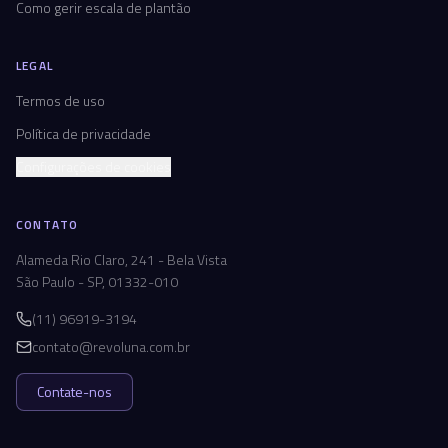
Como gerir escala de plantão
LEGAL
Termos de uso
Política de privacidade
Configurações de cookies
CONTATO
Alameda Rio Claro, 241 - Bela Vista
São Paulo - SP, 01332-010
(11) 96919-3194
contato@revoluna.com.br
Contate-nos