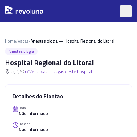
Pular para o conteúdo principal
r
ev
oluna
Home
/
Vagas
/
Anestesiologia — Hospital Regional do Litoral
Anestesiologia
Hospital Regional do Litoral
Itajaí
,
SC
Ver todas as vagas deste hospital
Detalhes do Plantao
Data
Não informado
Horario
Não informado