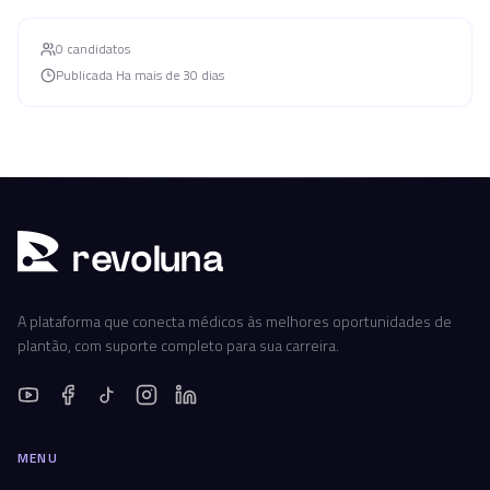
0
candidato
s
Publicada
Ha mais de 30 dias
r
ev
oluna
A plataforma que conecta médicos às melhores oportunidades de
plantão, com suporte completo para sua carreira.
MENU