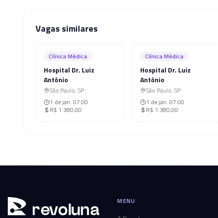
Vagas similares
Clínica Médica
Clínica Médica
Hospital Dr. Luiz
Hospital Dr. Luiz
Antônio
Antônio
São Paulo
,
SP
São Paulo
,
SP
1 de jan.
07:00
1 de jan.
07:00
R$ 1.380,00
R$ 1.380,00
MENU
r
ev
oluna