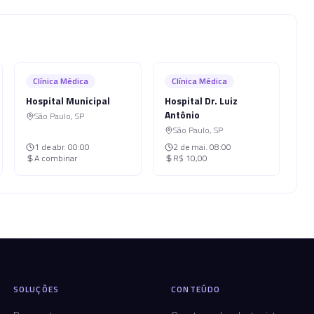
Clínica Médica
Clínica Médica
Hospital Municipal
Hospital Dr. Luiz
Antônio
São Paulo
,
SP
São Paulo
,
SP
1 de abr.
00:00
2 de mai.
08:00
A combinar
R$ 10,00
SOLUÇÕES
CONTEÚDO