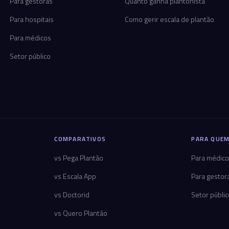
Para gestoras
Quanto ganha plantonista
Para hospitais
Como gerir escala de plantão
Para médicos
Setor público
COMPARATIVOS
PARA QUEM
vs Pega Plantão
Para médic
vs Escala App
Para gestor
vs Doctorid
Setor públi
vs Quero Plantão