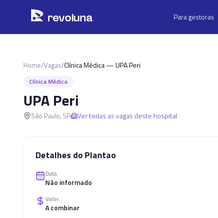
Pular para o conteúdo principal
r
ev
oluna
Para gestoras
Home
/
Vagas
/
Clínica Médica — UPA Peri
Clínica Médica
UPA Peri
São Paulo
,
SP
Ver todas as vagas deste hospital
Detalhes do Plantao
Data
Não informado
Valor
A combinar