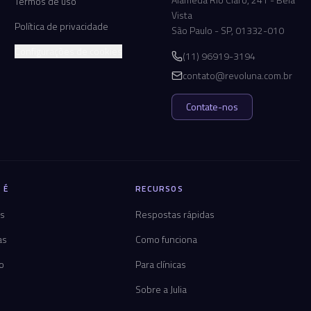
Termos de uso
Vista
Política de privacidade
São Paulo - SP, 01332-010
Configurações de cookies
(11) 96919-3194
contato@revoluna.com.br
Contate-nos
 É
RECURSOS
os
Respostas rápidas
as
Como funciona
co
Para clínicas
Sobre a Julia